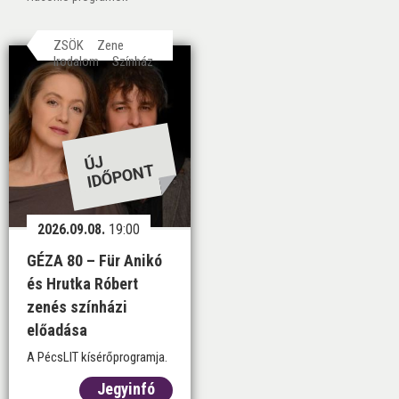
ZSÖK
Zene
Irodalom
Színház
ÚJ
ID
ŐP
O
N
T
2026.09.08.
19:00
GÉZA 80 – Für Anikó
és Hrutka Róbert
zenés színházi
előadása
A PécsLIT kísérőprogramja.
Jegyinfó