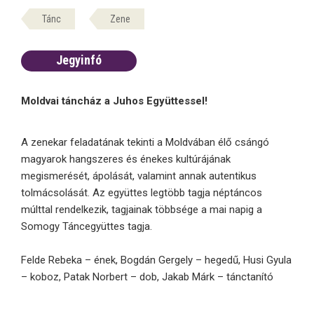
Tánc
Zene
Jegyinfó
Moldvai táncház a Juhos Együttessel!
A zenekar feladatának tekinti a Moldvában élő csángó
magyarok hangszeres és énekes kultúrájának
megismerését, ápolását, valamint annak autentikus
tolmácsolását. Az együttes legtöbb tagja néptáncos
múlttal rendelkezik, tagjainak többsége a mai napig a
Somogy Táncegyüttes tagja.
Felde Rebeka – ének, Bogdán Gergely – hegedű, Husi Gyula
– koboz, Patak Norbert – dob, Jakab Márk – tánctanító