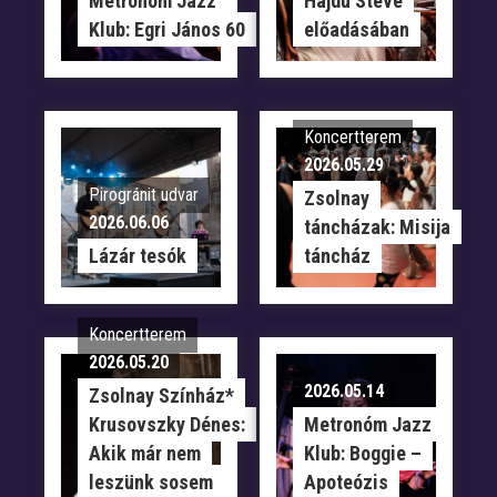
Metronóm Jazz
Hajdu Steve
Klub: Egri János 60
előadásában
Koncertterem
2026.05.29
Pirogránit udvar
Zsolnay
2026.06.06
táncházak: Misija
Lázár tesók
táncház
Koncertterem
2026.05.20
2026.05.14
Zsolnay Színház*
Krusovszky Dénes:
Metronóm Jazz
Akik már nem
Klub: Boggie –
leszünk sosem
Apoteózis