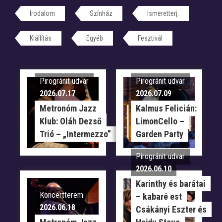
Irodalom
Színház
Ismeretterj.
Kiállítás
Egyéb
Fesztivál
Pirogránit udvar
Pirogránit udvar
2026.07.17
2026.07.09
Metronóm Jazz
Kalmus Felicián:
Klub: Oláh Dezső
LimonCello –
Trió – „Intermezzo”
Garden Party
Pirogránit udvar
2026.06.10
Karinthy és barátai
Koncertterem
– kabaré est
2026.06.18
Csákányi Eszter és