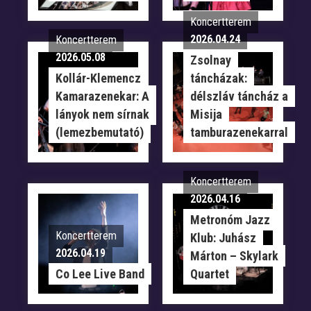
Koncertterem
2026.04.24
Koncertterem
2026.05.08
Zsolnay
Kollár-Klemencz
táncházak:
Kamarazenekar: A
délszláv táncház a
lányok nem sírnak
Misija
(lemezbemutató)
tamburazenekarral
Koncertterem
2026.04.16
Metronóm Jazz
Koncertterem
Klub: Juhász
2026.04.19
Márton – Skylark
Co Lee Live Band
Quartet