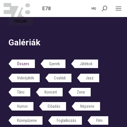
E78
HU
FŐOLDAL
Galériák
Összes
Gyerek
Játékok
Videójáték
Családi
Jazz
Tánc
Koncert
Zene
Humor
Előadás
Népzene
Könnyűzene
Foglalkozás
Film