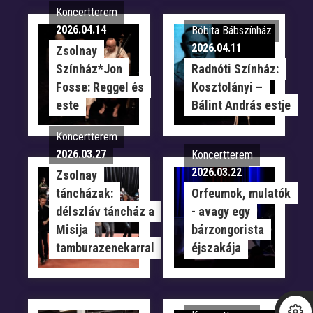
Koncertterem
2026.04.14
Bóbita Bábszínház
2026.04.11
Zsolnay
Színház*Jon
Radnóti Színház:
Fosse: Reggel és
Kosztolányi –
este
Bálint András estje
Koncertterem
2026.03.27
Koncertterem
2026.03.22
Zsolnay
táncházak:
Orfeumok, mulatók
délszláv táncház a
- avagy egy
Misija
bárzongorista
tamburazenekarral
éjszakája