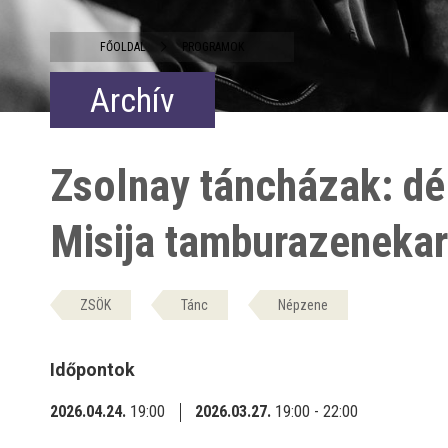
FŐOLDAL
PROGRAMOK
Archív
Zsolnay táncházak: dé
Misija tamburazenekar
ZSÖK
Tánc
Népzene
Időpontok
2026.04.24.
19:00
2026.03.27.
19:00 - 22:00