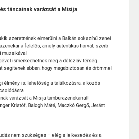
 és táncainak varázsát a Misija
akik szeretnének elmerülni a Balkán sokszínű zenei
azenekar a felelős, amely autentikus horvát, szerb
i muzsikával.
égével ismerkedhetnek meg a délszláv térség
ránt segítenek abban, hogy magabiztosan és örömmel
 élmény is: lehetőség a találkozásra, a közös
pcsolódásra.
inak varázsát a Misija tamburazenekarral!
inger Kristóf, Balogh Máté, Maczkó Gergő, Jeránt
ctudás nem szükséges – elég a lelkesedés és a