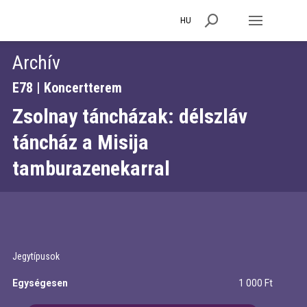
HU
Archív
E78 | Koncertterem
Zsolnay táncházak: délszláv
táncház a Misija
tamburazenekarral
Jegytípusok
Egységesen
1 000 Ft