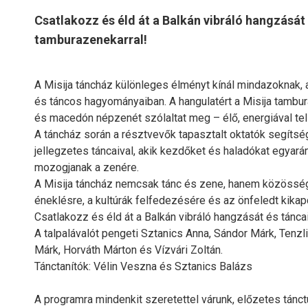
Csatlakozz és éld át a Balkán vibráló hangzását
tamburazenekarral!
A Misija táncház különleges élményt kínál mindazoknak, 
és táncos hagyományaiban. A hangulatért a Misija tambur
és macedón népzenét szólaltat meg – élő, energiával tel
A táncház során a résztvevők tapasztalt oktatók segíts
jellegzetes táncaival, akik kezdőket és haladókat egya
mozogjanak a zenére.
A Misija táncház nemcsak tánc és zene, hanem közösségi
éneklésre, a kultúrák felfedezésére és az önfeledt kika
Csatlakozz és éld át a Balkán vibráló hangzását és tánca
A talpalávalót pengeti Sztanics Anna, Sándor Márk, Tenzl
Márk, Horváth Márton és Vízvári Zoltán.
Tánctanítók: Vélin Veszna és Sztanics Balázs
A programra mindenkit szeretettel várunk, előzetes tán