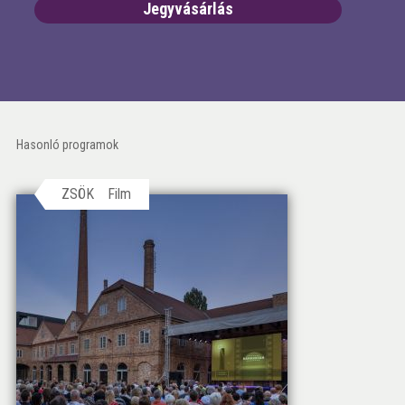
Jegyvásárlás
Hasonló programok
ZSÖK
Film