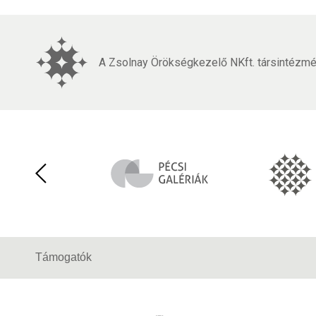
A Zsolnay Örökségkezelő NKft. társintézmén
Támogatók