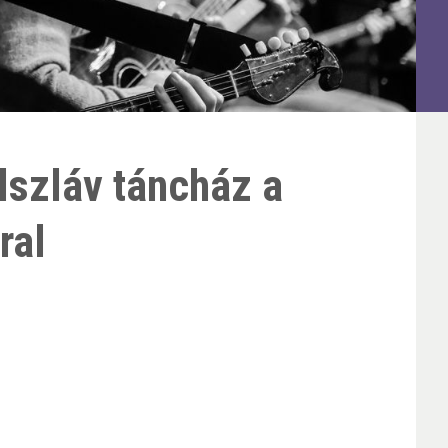
lszláv táncház a
ral