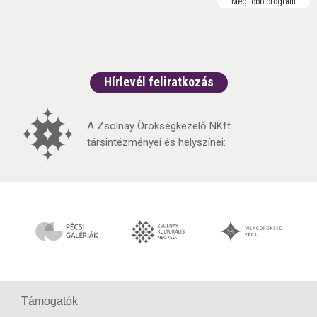
Még több program
Hírlevél feliratkozás
A Zsolnay Örökségkezelő NKft.
társintézményei és helyszínei:
Támogatók