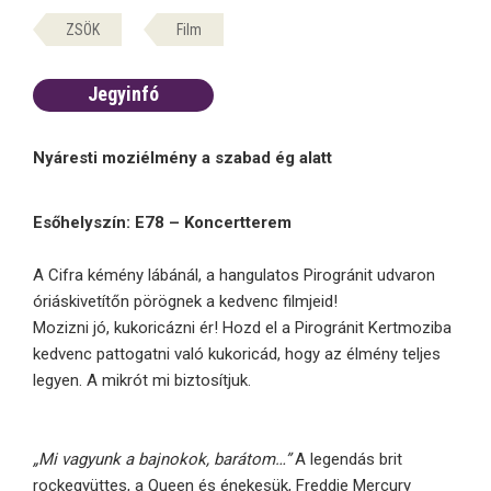
ZSÖK
Film
Jegyinfó
Nyáresti moziélmény a szabad ég alatt
Esőhelyszín: E78 – Koncertterem
A Cifra kémény lábánál, a hangulatos Pirogránit udvaron
óriáskivetítőn pörögnek a kedvenc filmjeid!
Mozizni jó, kukoricázni ér! Hozd el a Pirogránit Kertmoziba
kedvenc pattogatni való kukoricád, hogy az élmény teljes
legyen. A mikrót mi biztosítjuk.
„Mi vagyunk a bajnokok, barátom…”
A legendás brit
rockegyüttes, a Queen és énekesük, Freddie Mercury