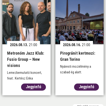
Koncert
2026.08.13.
21:00
2026.08.16.
21:00
Metronóm Jazz Klub:
Pirogránit kertmozi:
Fusio Group – New
Gran Torino
visions
Nyáresti moziélmény a
szabad ég alatt.
Lemezbemutató koncert,
feat.: Kertész Erika
Jegyinfó
Jegyinfó