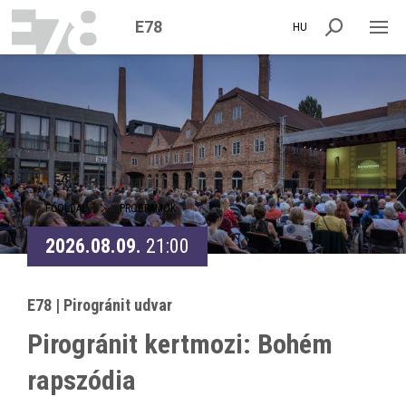
E78
HU
FŐOLDAL
PROGRAMOK
2026.08.09.
21:00
E78 | Pirogránit udvar
Pirogránit kertmozi: Bohém
rapszódia