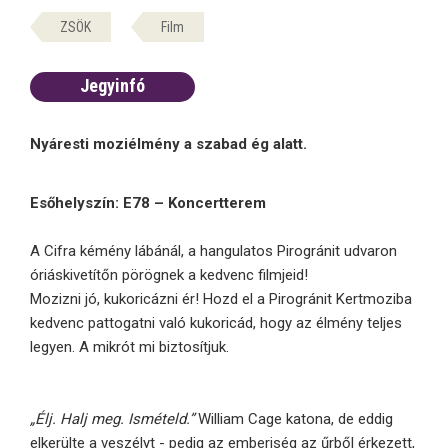
ZSÖK
Film
Jegyinfó
Nyáresti moziélmény a szabad ég alatt.
Esőhelyszín: E78 – Koncertterem
A Cifra kémény lábánál, a hangulatos Pirogránit udvaron
óriáskivetítőn pörögnek a kedvenc filmjeid!
Mozizni jó, kukoricázni ér! Hozd el a Pirogránit Kertmoziba
kedvenc pattogatni való kukoricád, hogy az élmény teljes
legyen. A mikrót mi biztosítjuk.
„Élj. Halj meg. Ismételd.”
William Cage katona, de eddig
elkerülte a veszélyt - pedig az emberiség az űrből érkezett,