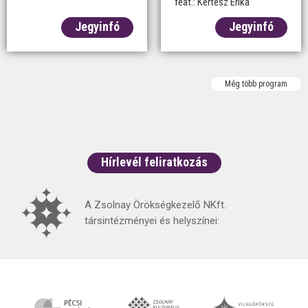
feat.: Kertész Erika
Jegyinfó
Jegyinfó
Még több program
Hírlevél feliratkozás
A Zsolnay Örökségkezelő NKft.
társintézményei és helyszínei: