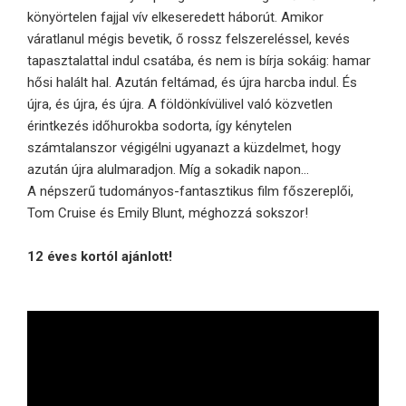
könyörtelen fajjal vív elkeseredett háborút. Amikor
váratlanul mégis bevetik, ő rossz felszereléssel, kevés
tapasztalattal indul csatába, és nem is bírja sokáig: hamar
hősi halált hal. Azután feltámad, és újra harcba indul. És
újra, és újra, és újra. A földönkívülivel való közvetlen
érintkezés időhurokba sodorta, így kénytelen
számtalanszor végigélni ugyanazt a küzdelmet, hogy
azután újra alulmaradjon. Míg a sokadik napon…
A népszerű tudományos-fantasztikus film főszereplői,
Tom Cruise és Emily Blunt, méghozzá sokszor!
12 éves kortól ajánlott!