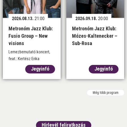
2026.08.13.
21:00
2026.09.18.
20:00
Metronóm Jazz Klub:
Metronóm Jazz Klub:
Fusio Group – New
Mózes-Kaltenecker –
visions
Sub-Rosa
Lemezbemutató koncert,
feat.: Kertész Erika
Jegyinfó
Jegyinfó
Még több program
Hírlevél feliratkozás