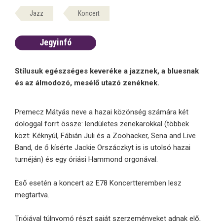
Jazz
Koncert
Jegyinfó
Stílusuk egészséges keveréke a jazznek, a bluesnak
és az álmodozó, mesélő utazó zenéknek.
Premecz Mátyás neve a hazai közönség számára két
dologgal forrt össze: lendületes zenekarokkal (többek
közt: Kéknyúl, Fábián Juli és a Zoohacker, Sena and Live
Band, de ő kísérte Jackie Orszáczkyt is is utolsó hazai
turnéján) és egy óriási Hammond orgonával.
Eső esetén a koncert az E78 Koncertteremben lesz
megtartva.
Triójával túlnyomó részt saját szerzeményeket adnak elő,