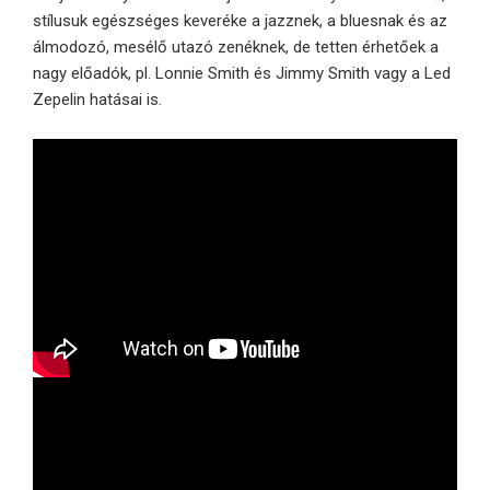
stílusuk egészséges keveréke a jazznek, a bluesnak és az
álmodozó, mesélő utazó zenéknek, de tetten érhetőek a
nagy előadók, pl. Lonnie Smith és Jimmy Smith vagy a Led
Zepelin hatásai is.