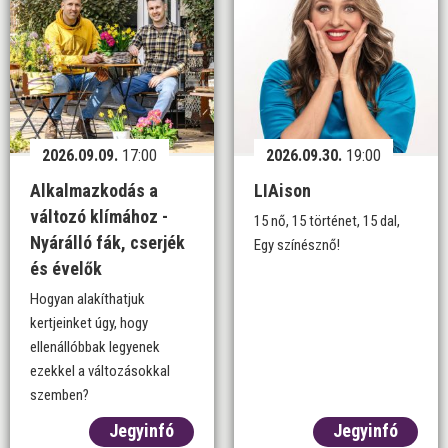
2026.09.09.
17:00
2026.09.30.
19:00
Alkalmazkodás a
LIAison
változó klímához -
15 nő, 15 történet, 15 dal,
Nyárálló fák, cserjék
Egy színésznő!
és évelők
Hogyan alakíthatjuk
kertjeinket úgy, hogy
ellenállóbbak legyenek
ezekkel a változásokkal
szemben?
Jegyinfó
Jegyinfó