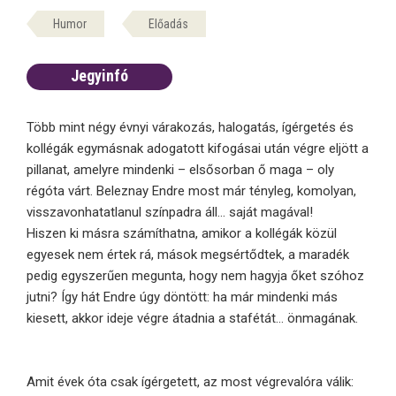
Humor
Előadás
Jegyinfó
Több mint négy évnyi várakozás, halogatás, ígérgetés és
kollégák egymásnak adogatott kifogásai után végre eljött a
pillanat, amelyre mindenki – elsősorban ő maga – oly
régóta várt. Beleznay Endre most már tényleg, komolyan,
visszavonhatatlanul színpadra áll… saját magával!
Hiszen ki másra számíthatna, amikor a kollégák közül
egyesek nem értek rá, mások megsértődtek, a maradék
pedig egyszerűen megunta, hogy nem hagyja őket szóhoz
jutni? Így hát Endre úgy döntött: ha már mindenki más
kiesett, akkor ideje végre átadnia a stafétát… önmagának.
Amit évek óta csak ígérgetett, az most végrevalóra válik: