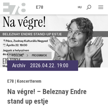
E78
HU
FŐOLDAL
PROGRAMOK
Archív
2026.04.22. 19:00
E78 | Koncertterem
Na végre! – Beleznay Endre
stand up estje