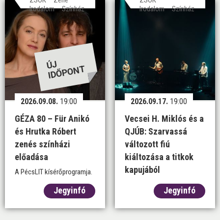
Irodalom
Színház
Irodalom
Színház
ÚJ
ID
ŐP
O
N
T
2026.09.08.
19:00
2026.09.17.
19:00
GÉZA 80 – Für Anikó
Vecsei H. Miklós és a
és Hrutka Róbert
QJÚB: Szarvassá
zenés színházi
változott fiú
előadása
kiáltozása a titkok
kapujából
A PécsLIT kísérőprogramja.
Jegyinfó
Jegyinfó