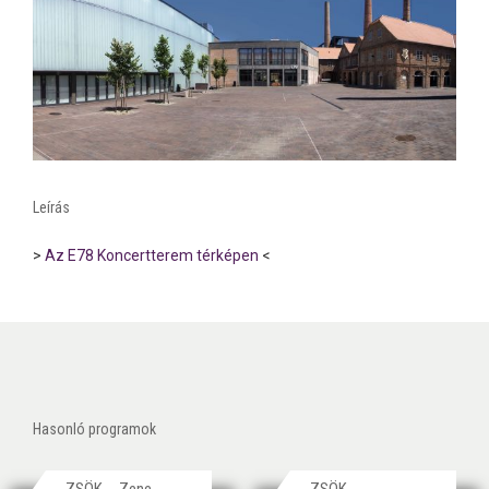
Leírás
>
Az E78 Koncertterem térképen
<
Hasonló programok
ZSÖK
Zene
ZSÖK