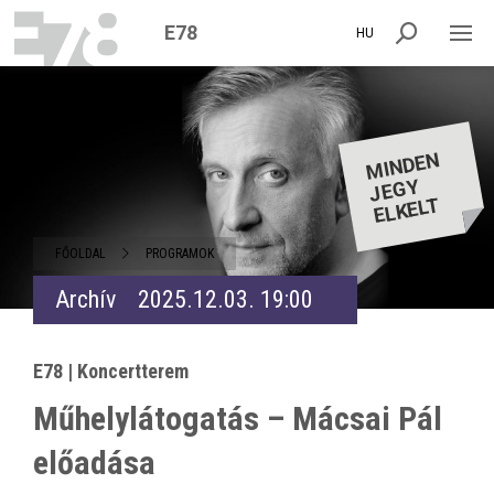
E78
HU
MI
NDE
N
JE
ELKEL
GY
T
FŐOLDAL
PROGRAMOK
Archív
2025.12.03. 19:00
E78 | Koncertterem
Műhelylátogatás – Mácsai Pál
előadása