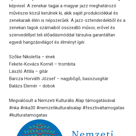
képvisel. A zenekar tagjai a magyar jazz meghatározó
művészei közül kerülnek ki, akik saját produkcióikkal és
zenekaraik élén is népszerűek. A jazz-sztenderdekből és a
zenekari tagok számaiból összeálló műsor, erővel és
szenvedéllyel teli előadásmóddal társulva garantáltan
egyedi hangzásvilágot és élményt ígér.
Szőke Nikoletta – ének
Fekete-Kovács Kornél – trombita
László Attila – gitár
Barcza Horváth József – nagybőgő, basszusgitár
Balázs Elemér – dobok
Megvalósult a Nemzeti Kulturális Alap támogatásával.
#nka #nka30 #nemzetikulturalisalap #fesztivaltamogatas
#kulturatamogatas