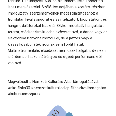
február 1-i budapesti A38-as albumbemutató koncerten
lehet megvásárolni. Szóló live actjében a kortárs, részben
improvizatív szerzeményeinek megszólaltatásához a
trombitán kívül zongorát és szintetizátort, loop stationt és
hangmodulátorokat használ. Olykor meditatív hangulatot
teremt, máskor ritmikusabb szövetet sző, a dance vagy az
elektronika irányába mozdul el, de a jazzes vagy a
klasszikusabb játékmódnak sem fordít hátat.
Multiinstrumentális előadását nem csak hallgatni, de nézni
is érdemes, hiszen látványos és egyedi performanszról
van szó.
Megvalósult a Nemzeti Kulturális Alap támogatásával.
#nka #nka30 #nemzetikulturalisalap #fesztivaltamogatas
#kulturatamogatas