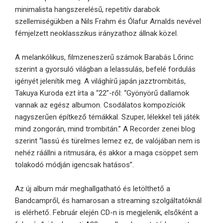
minimalista hangszerelésű, repetitív darabok
szellemiségükben a Nils Frahm és Ólafur Arnalds nevével
fémjelzett neoklasszikus irányzathoz állnak közel.
A melankólikus, filmzeneszerű számok Barabás Lőrinc
szerint a gyorsuló világban a lelassulás, befelé fordulás
igényét jelenítik meg. A világhírű japán jazztrombitás,
Takuya Kuroda ezt írta a “22”-ről: “Gyönyörű dallamok
vannak az egész albumon. Csodálatos kompozíciók
nagyszerűen építkező témákkal. Szuper, lélekkel teli játék
mind zongorán, mind trombitán.” A Recorder zenei blog
szerint “lassú és türelmes lemez ez, de valójában nem is
nehéz ráállni a ritmusára, és akkor a maga csöppet sem
tolakodó módján igencsak hatásos”.
Az új album már meghallgatható és letölthető a
Bandcampről, és hamarosan a streaming szolgáltatóknál
is elérhető. Február elején CD-n is megjelenik, elsőként a