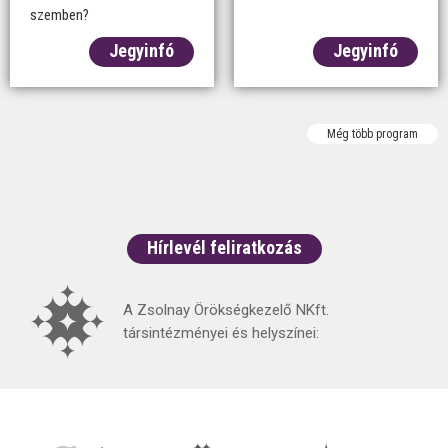
szemben?
Jegyinfó
Jegyinfó
Még több program
Hírlevél feliratkozás
A Zsolnay Örökségkezelő NKft.
társintézményei és helyszínei: