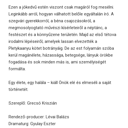
Ezen a jókedvű estén viszont csak magáról fog mesélni.
Leginkább arról, hogyan válhatott belőle egyáltalán író. A
szegvári gyerekkorról, a béna csajozásokról, a
megmosolyogtató művészi kísérleteiről a néptánc, a
festészet és a könnyűzene területén. Majd az első tétova
irodalmi lépéseiről, amelyek lassan elvezették a
Pletykaanyu kötet botrányáig. De az est folyamán szóba
kerül magánélete, házassága, betegsége, lányuk örökbe
fogadása és sok minden más is, ami személyiségét
formálta.
Egy élete, egy halála – kiáll Önök elé és elmeséli a saját
történetét.
Szereplő: Grecsó Kriszián
Rendező-producer: Lévai Balázs
Dramaturg: Gyulay Eszter