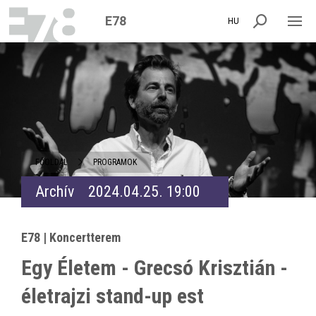
E78
HU
FŐOLDAL
PROGRAMOK
Archív
2024.04.25. 19:00
E78 | Koncertterem
Egy Életem - Grecsó Krisztián -
életrajzi stand-up est