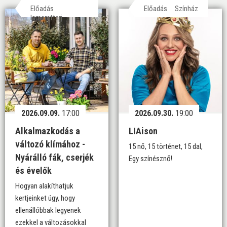
Előadás
Előadás
Színház
Ismeretterj.
2026.09.09.
17:00
2026.09.30.
19:00
Alkalmazkodás a
LIAison
változó klímához -
15 nő, 15 történet, 15 dal,
Nyárálló fák, cserjék
Egy színésznő!
és évelők
Hogyan alakíthatjuk
kertjeinket úgy, hogy
ellenállóbbak legyenek
ezekkel a változásokkal