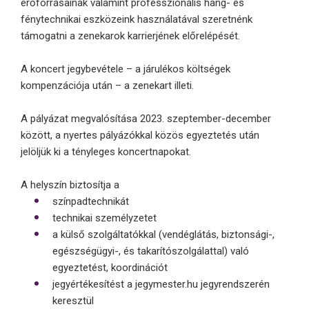
erőforrásainak valamint professzionális hang- és
fénytechnikai eszközeink használatával szeretnénk
támogatni a zenekarok karrierjének előrelépését.
A koncert jegybevétele – a járulékos költségek
kompenzációja után – a zenekart illeti.
A pályázat megvalósítása 2023. szeptember-december
között, a nyertes pályázókkal közös egyeztetés után
jelöljük ki a tényleges koncertnapokat.
A helyszín biztosítja a
színpadtechnikát
technikai személyzetet
a külső szolgáltatókkal (vendéglátás, biztonsági-,
egészségügyi-, és takarítószolgálattal) való
egyeztetést, koordinációt
jegyértékesítést a jegymester.hu jegyrendszerén
keresztül